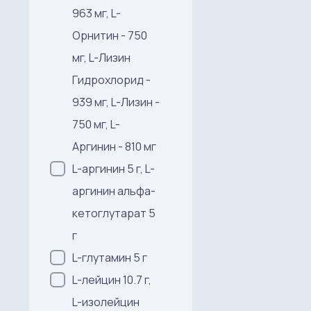
963 мг, L-
Орнитин - 750
мг, L-Лизин
Гидрохлорид -
939 мг, L-Лизин -
750 мг, L-
Аргинин - 810 мг
L-аргинин 5 г, L-
аргинин альфа-
кетоглутарат 5
г
L-глутамин 5 г
L-лейцин 10.7 г,
L-изолейцин