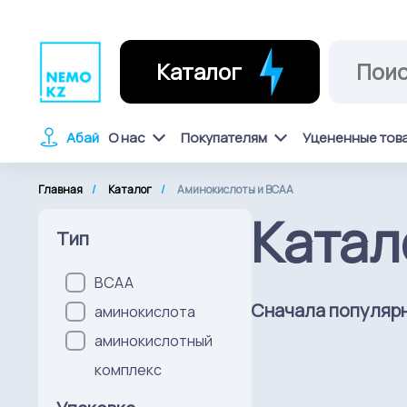
Каталог
Абай
О нас
Покупателям
Уцененные тов
Главная
Каталог
Аминокислоты и BCAA
Катал
Тип
ВСАА
Сначала популяр
аминокислота
аминокислотный
комплекс