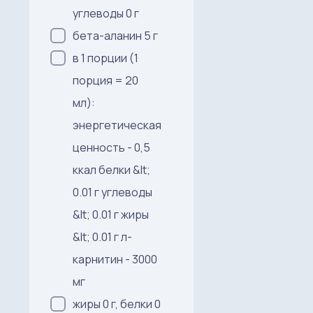
углеводы 0 г
бета-аланин 5 г
в 1 порции (1
порция = 20
мл):
энергетическая
ценность - 0,5
ккал белки &lt;
0.01 г углеводы
&lt; 0.01 г жиры
&lt; 0.01 г л-
карнитин - 3000
мг
жиры 0 г, белки 0