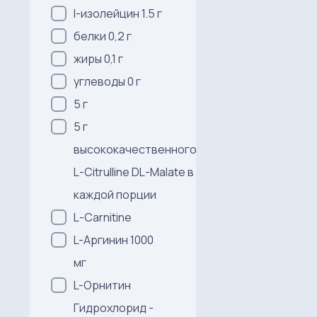
l-изолейцин 1.5 г
белки 0,2 г
жиры 0,1 г
углеводы 0 г
5 г
5 г
высококачественного
L-Citrulline DL-Malate в
каждой порции
L-Carnitine
L-Аргинин 1000
мг
L-Орнитин
Гидрохлорид -