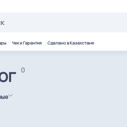
ары
Чек и Гарантия
Сделано в Казахстане
ог
0
ные