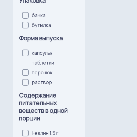
Упаковка
банка
бутылка
Форма выпуска
капсулы/
таблетки
порошок
раствор
Содержание
питательных
веществ в одной
порции
l-валин 1.5 г