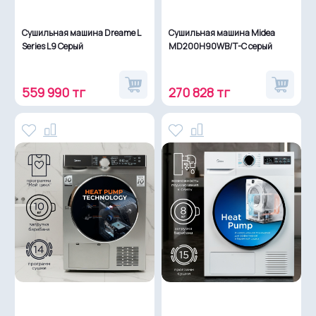
Сушильная машина Dreame L
Сушильная машина Midea
Series L9 Серый
MD200H90WB/T-C серый
559 990 тг
270 828 тг