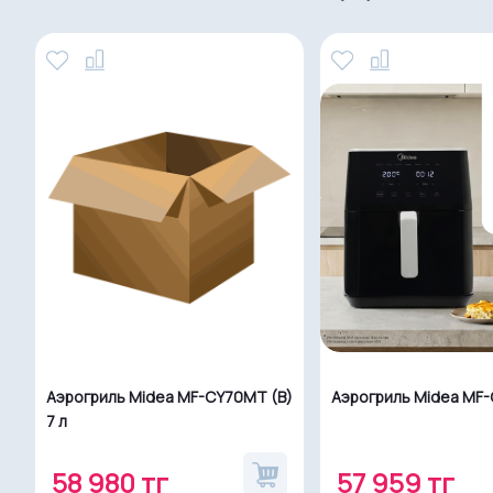
Аэрогриль Midea MF-CY70MT (B)
Аэрогриль Midea MF
7 л
58 980 тг
57 959 тг