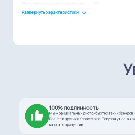
Регулировка температуры
Да
Развернуть характеристики
Цвет
черный
Тип
аэрогриль
Тип установки
настольный
У
Мощность
2700.0 Вт
Материал корпуса
пластик
Материал рабочей
металл
100% подлинность
поверхности
Мы — официальный дистрибьютер таких брендов ка
Realme и других в Казахстане. Покупая у нас, вы 
Управление
электронное
качестве продукции.