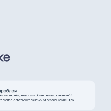
ке
 проблем
ёл, мы вернём деньги или обменяем его в течение 14
те воспользоваться гарантией от сервисного центра.