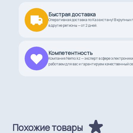
Тип нагревательного
ТЭН
элемента
Быстрая доставка
Оперативная доставка по Казахстану! В крупных г
в другие регионы — от 2 дней.
Комплектация
инструкция
Температурный режим, °С
40 °C - 230 °C
Компетентность
Компания Nemo.kz — эксперт в сфере электроники
работаем для вас и гарантируем качественный се
Похожие товары