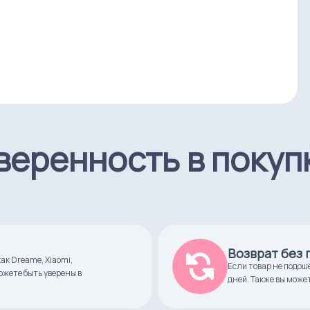
веренность в покуп
Возврат без
к Dreame, Xiaomi,
Если товар не подош
можете быть уверены в
дней. Также вы може