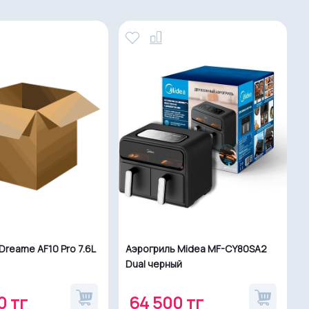
Dreame AF10 Pro 7.6L
Аэрогриль Midea MF-CY80SA2
Dual черный
0 тг
64 500 тг