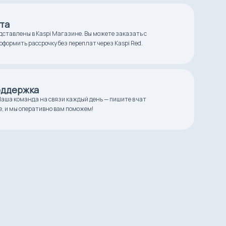
та
дставлены в Kaspi Магазине. Вы можете заказать с
оформить рассрочку без переплат через Kaspi Red.
оддержка
аша команда на связи каждый день — пишите в чат
е, и мы оперативно вам поможем!