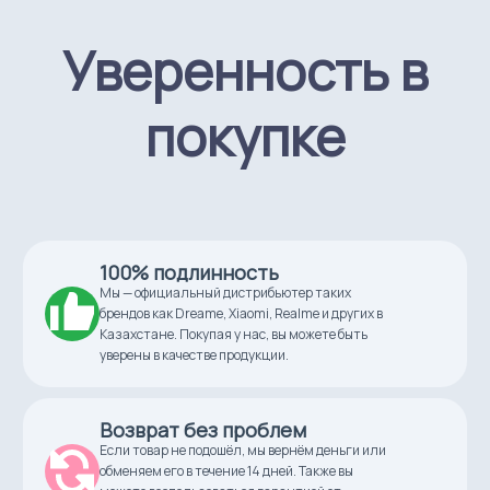
Ширина
Уверенность в
201.0 см
покупке
Глубина
122.0 см
Объем
8124.0 л
100% подлинность
Материал
Мы — официальный дистрибьютер таких
металл, ПВХ
брендов как Dreame, Xiaomi, Realme и других в
Казахстане. Покупая у нас, вы можете быть
Дно бассейна
уверены в качестве продукции.
жесткое
Возврат без проблем
Комплектация
насос, лестница, бассейн
Если товар не подошёл, мы вернём деньги или
обменяем его в течение 14 дней. Также вы