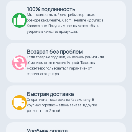
Фильтр тонкой очистки
100% подлинность
Да
Мы — официальный дистрибьютер таких
брендов как Dreame, Xiaomi, Realme и других в
Казахстане. Покупая у нас, вы можете быть
Объем резервуара для
уверены в качестве продукции.
жидкости
0,6 л
Возврат без проблем
Цвет
Если товар не подошёл, мы вернём деньги или
белый
обменяем его в течение 14 дней. Также вы
можете воспользоваться гарантией от
сервисного центра.
Потребляемая мощность
600,0 Вт
Быстрая доставка
Мощность всасывания
Оперативная доставка по Казахстану! В
255,0 Вт
крупных городах — в день заказа, в другие
регионы — от 2 дней.
Источник питания
аккумулятор
Удобная оплата