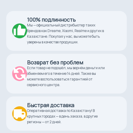
С сиденьем
Нет
100% подлинность
Складной
Мы — официальный дистрибьютер таких
Да
брендов как Dreame, Xiaomi, Realme и других в
Казахстане. Покупая у нас, вы можете быть
Цвет
уверены в качестве продукции.
желтый
Возврат без проблем
Максимальная скорость
25,0 км/ч
Если товар не подошёл, мы вернём деньги или
обменяем его в течение 14 дней. Также вы
можете воспользоваться гарантией от
сервисного центра.
Быстрая доставка
Оперативная доставка по Казахстану! В
крупных городах — в день заказа, в другие
регионы — от 2 дней.