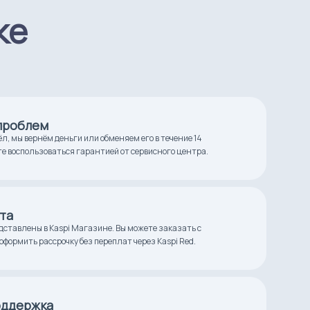
ке
 проблем
ёл, мы вернём деньги или обменяем его в течение 14
те воспользоваться гарантией от сервисного центра.
та
дставлены в Kaspi Магазине. Вы можете заказать с
оформить рассрочку без переплат через Kaspi Red.
оддержка