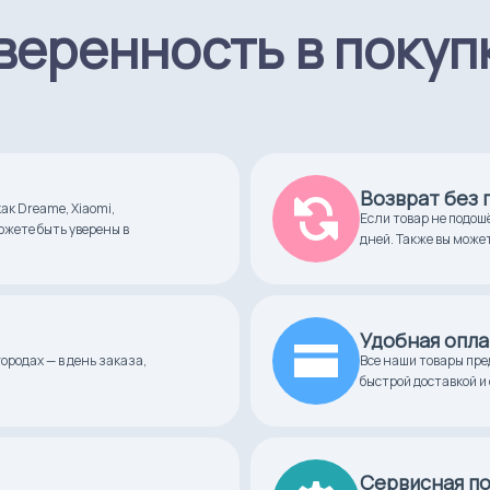
веренность в покуп
Возврат без
к Dreame, Xiaomi,
Если товар не подош
можете быть уверены в
дней. Также вы може
Удобная опла
ородах — в день заказа,
Все наши товары пре
быстрой доставкой и 
Сервисная п