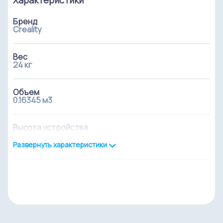
Бренд
Creality
Вес
24 кг
Объем
0.16345 м3
Высота устройства
552.0 мм
Развернуть характеристики
Глубина устройства
292.0 мм
Область применения
для дома/DIY, для медицины, начального уровня,
образовательный, профессиональный