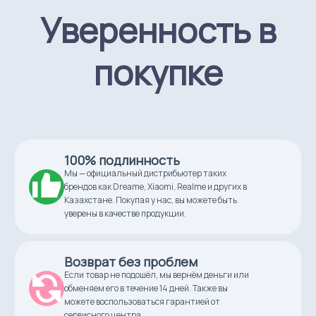
Уверенность в
Технология печати
LCD
покупке
Конструкция
открытая камера
Материал для печати
фотополимер
100% подлинность
Мы — официальный дистрибьютер таких
Подключение
Ethernet, USB, Wi-Fi
брендов как Dreame, Xiaomi, Realme и других в
Казахстане. Покупая у нас, вы можете быть
уверены в качестве продукции.
Формат файлов 3D-модели
STL
Возврат без проблем
Потребляемая мощность
Если товар не подошёл, мы вернём деньги или
250,0 Вт
обменяем его в течение 14 дней. Также вы
можете воспользоваться гарантией от
сервисного центра.