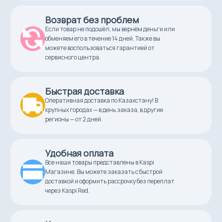
20,0 г/мин
Возврат без проблем
Длина сетевого шнура
Если товар не подошёл, мы вернём деньги или
1,5 м
обменяем его в течение 14 дней. Также вы
можете воспользоваться гарантией от
сервисного центра.
Цвет
белый
Быстрая доставка
Оперативная доставка по Казахстану! В
крупных городах — в день заказа, в другие
регионы — от 2 дней.
Удобная оплата
Все наши товары представлены в Kaspi
Магазине. Вы можете заказать с быстрой
доставкой и оформить рассрочку без переплат
через Kaspi Red.